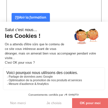
Voir la formation
1 479 € T.T.C
2 jours
Négociation Commerciale
Négociation commerciale : persuasion & accords
gagnants
Parler de mon projet