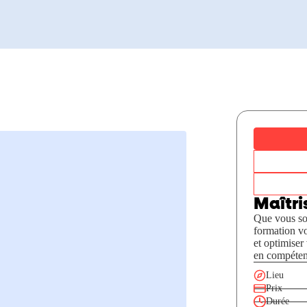
Maîtri
Que vous so
formation vo
et optimiser
en compétenc
Lieu
Prix
Durée