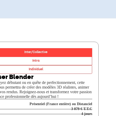
Inter/Collective
Intra
Individuel
ser Blender
yez débutant ou en quête de perfectionnement, cette
us permettra de créer des modèles 3D réalistes, animer
 vos rendus. Rejoignez-nous et transformez votre passion
e professionnelle dès aujourd’hui !
Présentiel (France entière) ou Distanciel
3 079 € T.T.C
4 jours