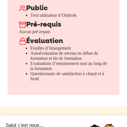
Public
Tout utilisateur d’Outlook
Pré-requis
Aucun pré-requis
Évaluation
Feuilles d’émargement
Autoévaluation de niveau en début de
formation et fin de formation
Evaluations d’entrainement tout au long de
la formation
Questionnaire de satisfaction à chaud et à
froid
Les
financements
Notre organisme prend en charge toutes les démarches de
financement de votre formation en bureautique. Détendez-