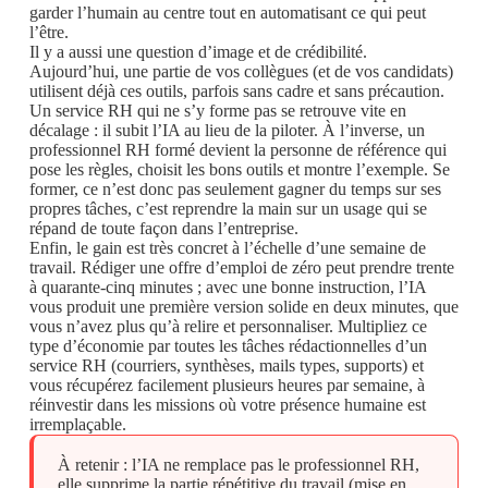
garder l’humain au centre tout en automatisant ce qui peut
l’être.
Il y a aussi une question d’image et de crédibilité.
Aujourd’hui, une partie de vos collègues (et de vos candidats)
utilisent déjà ces outils, parfois sans cadre et sans précaution.
Un service RH qui ne s’y forme pas se retrouve vite en
décalage : il subit l’IA au lieu de la piloter. À l’inverse, un
professionnel RH formé devient la personne de référence qui
pose les règles, choisit les bons outils et montre l’exemple. Se
former, ce n’est donc pas seulement gagner du temps sur ses
propres tâches, c’est reprendre la main sur un usage qui se
répand de toute façon dans l’entreprise.
Enfin, le gain est très concret à l’échelle d’une semaine de
travail. Rédiger une offre d’emploi de zéro peut prendre trente
à quarante-cinq minutes ; avec une bonne instruction, l’IA
vous produit une première version solide en deux minutes, que
vous n’avez plus qu’à relire et personnaliser. Multipliez ce
type d’économie par toutes les tâches rédactionnelles d’un
service RH (courriers, synthèses, mails types, supports) et
vous récupérez facilement plusieurs heures par semaine, à
réinvestir dans les missions où votre présence humaine est
irremplaçable.
À retenir : l’IA ne remplace pas le professionnel RH,
elle supprime la partie répétitive du travail (mise en