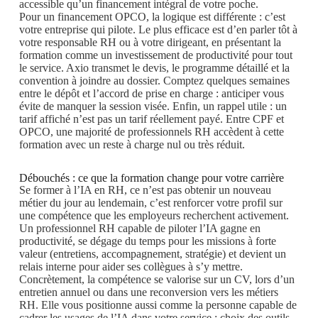
accessible qu’un financement intégral de votre poche.
Pour un financement OPCO, la logique est différente : c’est
votre entreprise qui pilote. Le plus efficace est d’en parler tôt à
votre responsable RH ou à votre dirigeant, en présentant la
formation comme un investissement de productivité pour tout
le service. Axio transmet le devis, le programme détaillé et la
convention à joindre au dossier. Comptez quelques semaines
entre le dépôt et l’accord de prise en charge : anticiper vous
évite de manquer la session visée. Enfin, un rappel utile : un
tarif affiché n’est pas un tarif réellement payé. Entre CPF et
OPCO, une majorité de professionnels RH accèdent à cette
formation avec un reste à charge nul ou très réduit.
Débouchés : ce que la formation change pour votre carrière
Se former à l’IA en RH, ce n’est pas obtenir un nouveau
métier du jour au lendemain, c’est renforcer votre profil sur
une compétence que les employeurs recherchent activement.
Un professionnel RH capable de piloter l’IA gagne en
productivité, se dégage du temps pour les missions à forte
valeur (entretiens, accompagnement, stratégie) et devient un
relais interne pour aider ses collègues à s’y mettre.
Concrètement, la compétence se valorise sur un CV, lors d’un
entretien annuel ou dans une reconversion vers les métiers
RH. Elle vous positionne aussi comme la personne capable de
cadrer les usages de l’IA dans votre service : choix des outils,