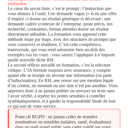
instruction
Le cœur du savoir-faire, c’est le prompt : l’instruction que
vous donnez à l’outil. Une demande vague (« écris une offre
d’emploi ») donne un résultat générique et décevant ; une
demande cadrée (contexte de l’entreprise, poste précis, ton
recherché, contraintes, format attendu) donne un résultat
directement utilisable. La formation vous apprend cette
méthode étape par étape, avec des structures de prompts que
vous conservez et réutilisez. C’est cette compétence,
transversale, qui vous rend autonome bien au-delà des
exemples vus en cours : vous saurez l’appliquer à n’importe
quelle nouvelle tâche RH.
Le second réflexe travaillé en formation, c’est la relecture
critique. L’IA formule toujours avec assurance, y compris
quand elle se trompe ou invente une information (on parle
d’hallucination). En RH, une erreur sur une mention légale
d’un contrat, un montant ou une date n’est pas anodine. Vous
apprenez donc à ne jamais publier ou envoyer un texte sans
l’avoir vérifié, à repérer les points sensibles à contrôler
systématiquement, et à garder la responsabilité finale de tout
ce qui sort de votre service.
Point clé RGPD : ne jamais coller de données
nominatives ou sensibles (salaires, santé, évaluations)
dans un outil grand public sans cadre validé par votre