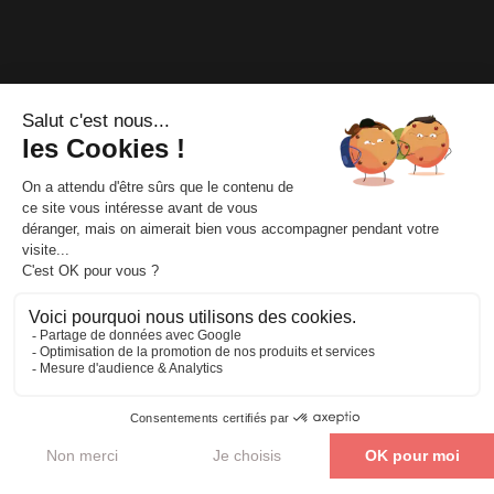
Mentions
légales
|
Accès
|
Confidentialité
|
C.G.V
|
Accessibilité en
situation de handicap
|
Délais d’accès
|
Règlement intérieur
|
FAQ
|
Contact
|
Blog
|
Quiz
|
Trouver une formation près de
chez moi
Parler de mon projet
Axio Formation © Tous droits réservés