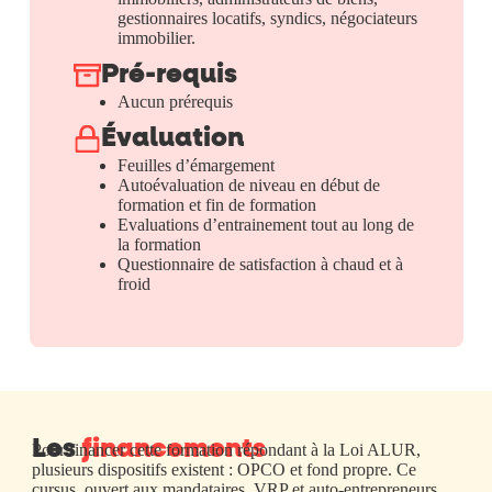
gestionnaires locatifs, syndics, négociateurs
immobilier.
Pré-requis
Aucun prérequis
Évaluation
Feuilles d’émargement
Autoévaluation de niveau en début de
formation et fin de formation
Evaluations d’entrainement tout au long de
la formation
Questionnaire de satisfaction à chaud et à
froid
Les
financements
Pour financer cette formation répondant à la Loi ALUR,
plusieurs dispositifs existent : OPCO et fond propre. Ce
cursus, ouvert aux mandataires, VRP et auto-entrepreneurs,