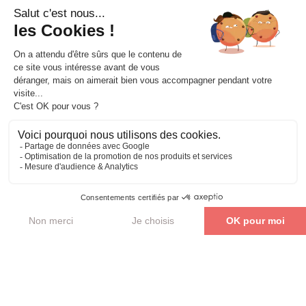
Ces
formations
peuvent vous
intéresser
Je veux me former !