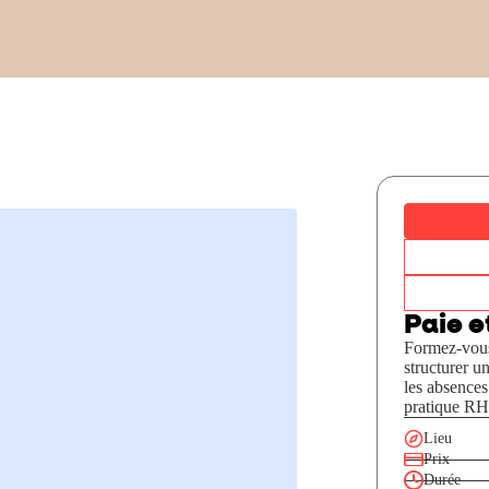
Paie e
Formez-vous 
structurer un
les absences
pratique RH
Lieu
Prix
Durée