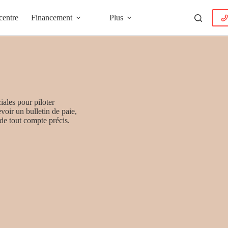
centre
Financement
Plus
iales pour piloter
oir un bulletin de paie,
e de tout compte précis.