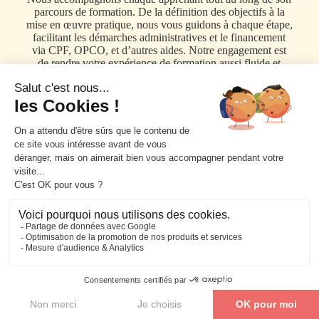
parcours de formation. De la définition des objectifs à la
mise en œuvre pratique, nous vous guidons à chaque étape,
facilitant les démarches administratives et le financement
via CPF, OPCO, et d’autres aides. Notre engagement est
de rendre votre expérience de formation aussi fluide et
enrichissante que possible, en mettant l’accent sur un
soutien personnalisé et continu.
Être recontacté
2.
Accompagnement administratif
Axio Formation facilite vos démarches administratives pour
une
formation sans tracas
.
p
r
Environ 2 semaines
Je veux me former !