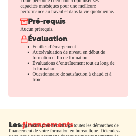
Toute personne cherchant à optimiser ses
capacités mnésiques pour une meilleure
performance au travail et dans la vie quotidienne.
Pré-requis
Aucun prérequis.
Évaluation
Feuilles d’émargement
Autoévaluation de niveau en début de
formation et fin de formation
Évaluations d’entraînement tout au long de
la formation
Questionnaire de satisfaction à chaud et à
froid
Les
financements
Notre organisme prend en charge toutes les démarches de
financement de votre formation en bureautique. Détendez-