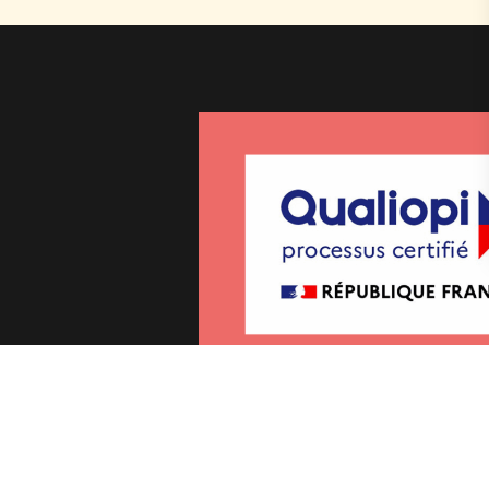
uation de handicap
|
Délais d’accès
|
Règlement intérieur
|