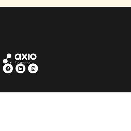
Mentions légales
|
Accès
|
Confidentialité
|
C.G.V
|
Accessibilité en sit
FAQ
|
Contact
|
Blog
|
Quiz
|
Trouver une formation près de chez moi