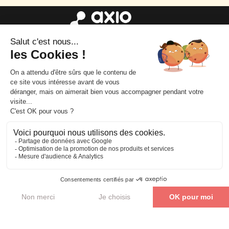
Parler de mon projet
Mentions
légales
|
Accès
|
Confidentialité
|
C.G.V
|
Accessibilité en