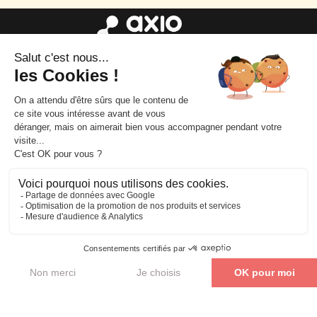
Parler de mon projet
Mentions
légales
|
Accès
|
Confidentialité
|
C.G.V
|
Accessibilité en