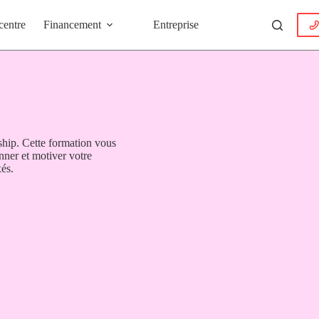
centre
Financement
Entreprise
ship. Cette formation vous
onner et motiver votre
xés.