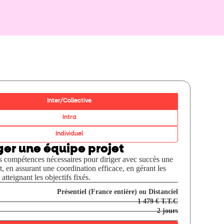
Inter/Collective
Intra
Individuel
er une équipe projet
s compétences nécessaires pour diriger avec succès une
t, en assurant une coordination efficace, en gérant les
 atteignant les objectifs fixés.
Présentiel (France entière) ou Distanciel
1 479 € T.T.C
2 jours