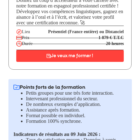
Donnez un coup d’accélérateur à votre carrière avec
notre formation en espagnol professionnel certifiée !
Développez vos compétences linguistiques, gagnez en
aisance à l’oral et à l’écrit, et valorisez votre profil
avec une certification reconnue. 🚀
Lieu
Présentiel (France entière) ou Distanciel
Prix
1 879 € T.T.C
Durée
20 heures
Je veux me former !
Points forts de la formation
Petits groupes pour une très forte interaction.
Intervenant professionnel du secteur.
De nombreux exemples d’application.
Assistance après formation.
Format possible en individuel.
Formation 100% synchrone.
Indicateurs de résultats au 09 Juin 2026 :
Taux de satisfaction moyen : Données à venir