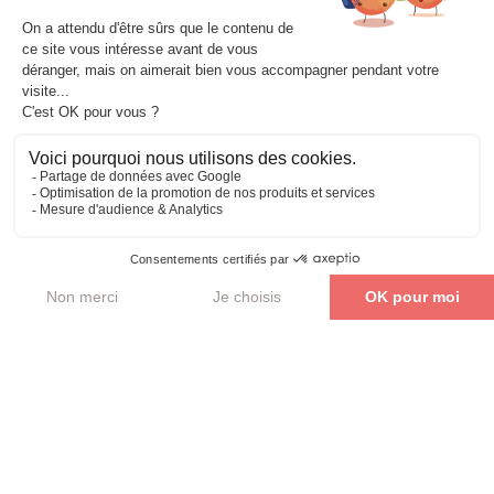
Détails sur la certification:
Titre de la certification : Test d’aptitude à
travailler en espagnol – LILATE
Nom certificateur : LINGUEO
Code : RS 7316
Date d’enregistrement : 24/10/2025
Lien vers France Compétence :
https://www.francecompetences.fr/recherch
e/rs/6139/
Financements possibles : CPF, OPCO,
Fonds propres, France Travail et Autres
financements possibles (nous contacter).
Je veux me former !
Accompagnement Axio : information,
préparation, inscription, convocation,
calendrier, relance, suivi du passage.
Le passage de l’évaluation certificative est
obligatoire pour tout candidat mobilisant ses
droits CPF
. En cas d’absence ou de refus de
présentation à l’évaluation, cette situation est
tracée dans le dossier du bénéficiaire et peut avoir
une incidence sur la validation de la certification,
selon les règles applicables de Mon Compte