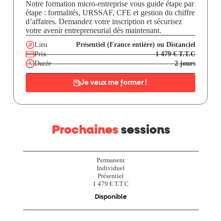
Notre formation micro-entreprise vous guide étape par
étape : formalités, URSSAF, CFE et gestion du chiffre
d’affaires. Demandez votre inscription et sécurisez
votre avenir entrepreneurial dès maintenant.
Lieu
Présentiel (France entière) ou Distanciel
Prix
1 479 € T.T.C
Durée
2 jours
Je veux me former !
Prochaines
sessions
Permanent
Individuel
Présentiel
1 479 € T.T.C
Disponible