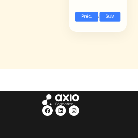
/
Préc.
Suiv.