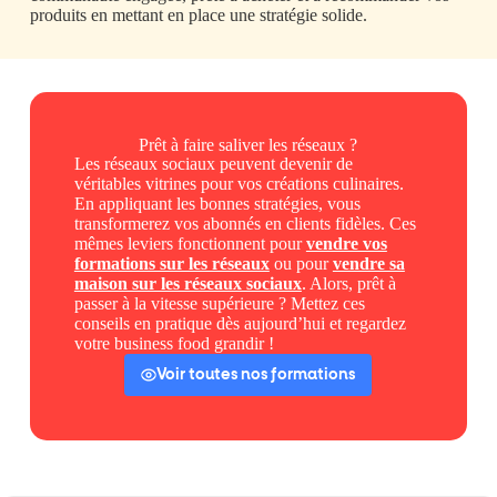
produits en mettant en place une stratégie solide.
Prêt à faire saliver les réseaux ?
Les réseaux sociaux peuvent devenir de
véritables vitrines pour vos créations culinaires.
En appliquant les bonnes stratégies, vous
transformerez vos abonnés en clients fidèles. Ces
mêmes leviers fonctionnent pour
vendre vos
formations sur les réseaux
ou pour
vendre sa
maison sur les réseaux sociaux
. Alors, prêt à
passer à la vitesse supérieure ? Mettez ces
conseils en pratique dès aujourd’hui et regardez
votre business food grandir !
Voir toutes nos formations