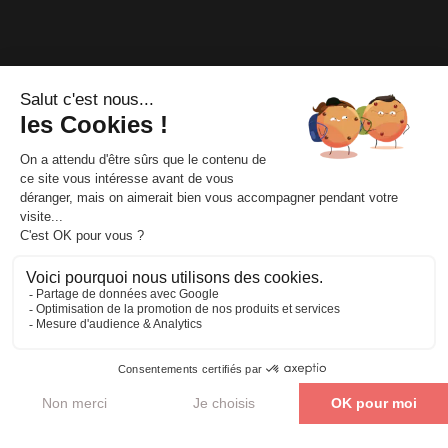
Mentions
légales
|
Accès
|
Confidentialité
|
C.G.V
|
Accessibilité en
situation de handicap
|
Délais d’accès
|
Règlement intérieur
|
FAQ
|
Contact
|
Blog
|
Quiz
|
Trouver une formation près de
chez moi
Parler de mon projet
Axio Formation © Tous droits réservés