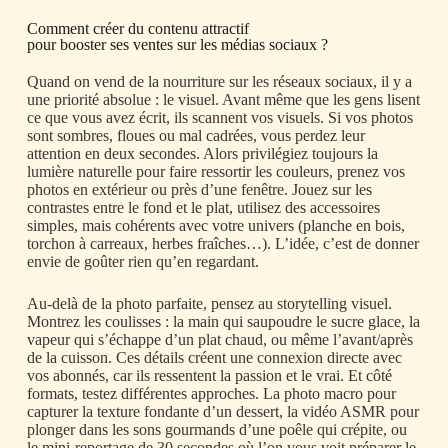
Comment créer du contenu attractif
pour
booster ses ventes sur les médias sociaux ?
Quand on vend de la nourriture sur les réseaux sociaux, il y a
une priorité absolue : le visuel. Avant même que les gens lisent
ce que vous avez écrit, ils scannent vos visuels. Si vos photos
sont sombres, floues ou mal cadrées, vous perdez leur
attention en deux secondes. Alors privilégiez toujours la
lumière naturelle pour faire ressortir les couleurs, prenez vos
photos en extérieur ou près d’une fenêtre. Jouez sur les
contrastes entre le fond et le plat, utilisez des accessoires
simples, mais cohérents avec votre univers (planche en bois,
torchon à carreaux, herbes fraîches…). L’idée, c’est de donner
envie de goûter rien qu’en regardant.
Au-delà de la photo parfaite, pensez au storytelling visuel.
Montrez les coulisses : la main qui saupoudre le sucre glace, la
vapeur qui s’échappe d’un plat chaud, ou même l’avant/après
de la cuisson. Ces détails créent une connexion directe avec
vos abonnés, car ils ressentent la passion et le vrai. Et côté
formats, testez différentes approches. La photo macro pour
capturer la texture fondante d’un dessert, la vidéo ASMR pour
plonger dans les sons gourmands d’une poêle qui crépite, ou
le mini-reportage de 30 secondes où l’on vous voit préparer le