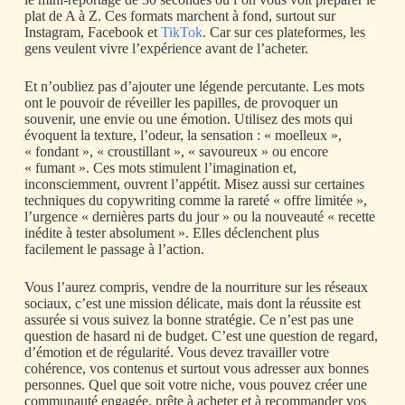
plat de A à Z. Ces formats marchent à fond, surtout sur
Instagram, Facebook et
TikTok
. Car sur ces plateformes, les
gens veulent vivre l’expérience avant de l’acheter.
Et n’oubliez pas d’ajouter une légende percutante. Les mots
ont le pouvoir de réveiller les papilles, de provoquer un
souvenir, une envie ou une émotion. Utilisez des mots qui
évoquent la texture, l’odeur, la sensation : « moelleux »,
« fondant », « croustillant », « savoureux » ou encore
« fumant ». Ces mots stimulent l’imagination et,
inconsciemment, ouvrent l’appétit. Misez aussi sur certaines
techniques du copywriting comme la rareté « offre limitée »,
l’urgence « dernières parts du jour » ou la nouveauté « recette
inédite à tester absolument ». Elles déclenchent plus
facilement le passage à l’action.
Vous l’aurez compris, vendre de la nourriture sur les réseaux
sociaux, c’est une mission délicate, mais dont la réussite est
assurée si vous suivez la bonne stratégie. Ce n’est pas une
question de hasard ni de budget. C’est une question de regard,
d’émotion et de régularité. Vous devez travailler votre
cohérence, vos contenus et surtout vous adresser aux bonnes
personnes. Quel que soit votre niche, vous pouvez créer une
communauté engagée, prête à acheter et à recommander vos