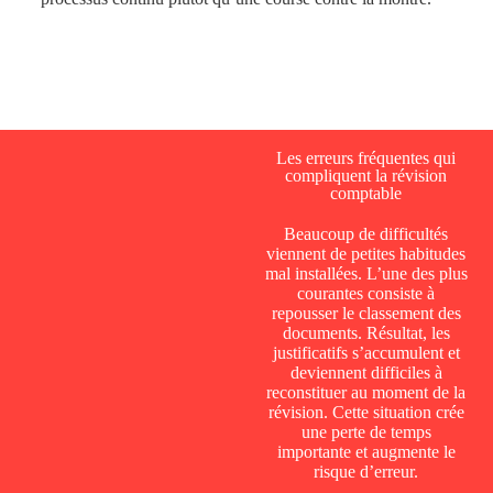
Les erreurs fréquentes qui
compliquent la révision
comptable
Beaucoup de difficultés
viennent de petites habitudes
mal installées. L’une des plus
courantes consiste à
repousser le classement des
documents. Résultat, les
justificatifs s’accumulent et
deviennent difficiles à
reconstituer au moment de la
révision. Cette situation crée
une perte de temps
importante et augmente le
risque d’erreur.