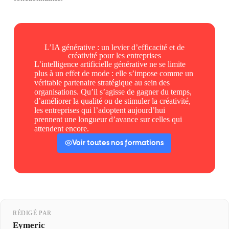
L’IA générative : un levier d’efficacité et de
créativité pour les entreprises
L’intelligence artificielle générative ne se limite
plus à un effet de mode : elle s’impose comme un
véritable partenaire stratégique au sein des
organisations. Qu’il s’agisse de gagner du temps,
d’améliorer la qualité ou de stimuler la créativité,
les entreprises qui l’adoptent aujourd’hui
prennent une longueur d’avance sur celles qui
attendent encore.
Voir toutes nos formations
RÉDIGÉ PAR
Eymeric