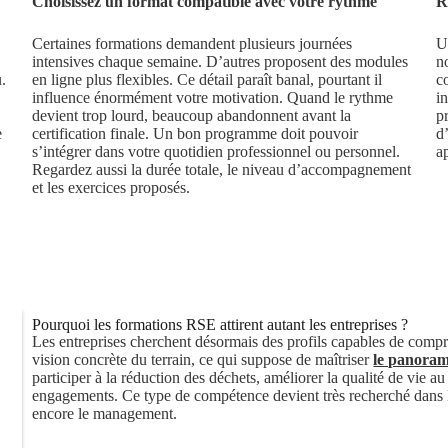
Choisissez un format compatible avec votre rythme
R
Certaines formations demandent plusieurs journées
U
intensives chaque semaine. D’autres proposent des modules
n
.
en ligne plus flexibles. Ce détail paraît banal, pourtant il
c
influence énormément votre motivation. Quand le rythme
in
devient trop lourd, beaucoup abandonnent avant la
p
e
certification finale. Un bon programme doit pouvoir
d
s’intégrer dans votre quotidien professionnel ou personnel.
a
Regardez aussi la durée totale, le niveau d’accompagnement
et les exercices proposés.
Pourquoi les formations RSE attirent autant les entreprises ?
Les entreprises cherchent désormais des profils capables de comp
vision concrète du terrain, ce qui suppose de maîtriser
le panora
participer à la réduction des déchets, améliorer la qualité de vie 
engagements. Ce type de compétence devient très recherché dans l
encore le management.