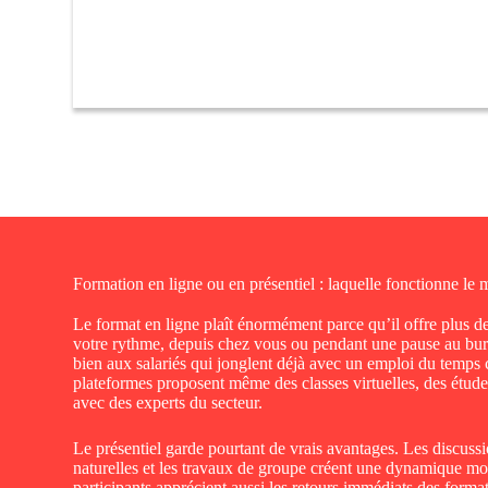
Formation en ligne ou en présentiel : laquelle fonctionne le 
Le format en ligne plaît énormément parce qu’il offre plus d
votre rythme, depuis chez vous ou pendant une pause au bur
bien aux salariés qui jonglent déjà avec un emploi du temps 
plateformes proposent même des classes virtuelles, des étude
avec des experts du secteur.
Le présentiel garde pourtant de vrais avantages. Les discuss
naturelles et les travaux de groupe créent une dynamique m
participants apprécient aussi les retours immédiats des forma