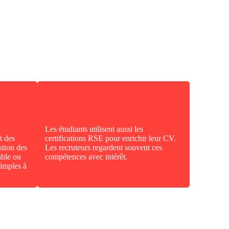
Les étudiants utilisent aussi les
t des
certifications RSE pour enrichir leur CV.
stion des
Les recruteurs regardent souvent ces
able ou
compétences avec intérêt.
simples à