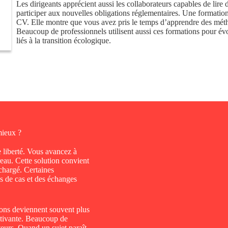
Les dirigeants apprécient aussi les collaborateurs capables de lire 
participer aux nouvelles obligations réglementaires. Une formation
CV. Elle montre que vous avez pris le temps d’apprendre des méth
Beaucoup de professionnels utilisent aussi ces formations pour évo
liés à la transition écologique.
mieux ?
e liberté. Vous avancez à
eau. Cette solution convient
chargé. Certaines
s de cas et des échanges
ions deviennent souvent plus
otivante. Beaucoup de
teurs. Quand un sujet paraît