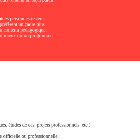
.
ines personnes restent
préfèrent un cadre plus
 du contenu pédagogique.
ment mieux qu’un programme
s, études de cas, projets professionnels, etc.)
 officielle ou professionnelle.