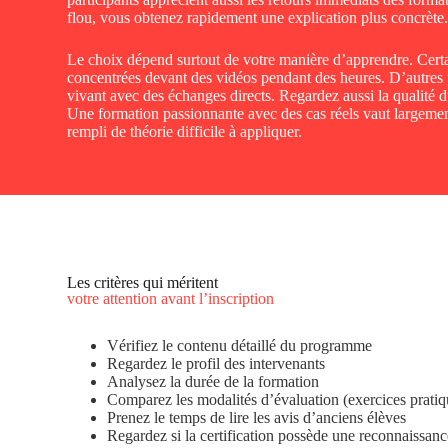
flou, vous obtenez rapidement une explication plus concrète
Le choix dépend surtout de votre manière d’apprendre. Certa
concentrées devant des vidéos pendant des heures. D’autres 
vivant avec des échanges directs. Regardez aussi la qualité
Une formation passionnante avec des cas réels vaut large
rempli de théorie difficile à appliquer.
Les critères qui méritent
votre attention avant l’inscription
Vérifiez le contenu détaillé du programme
Regardez le profil des intervenants
Analysez la durée de la formation
Comparez les modalités d’évaluation (exercices pratique
Prenez le temps de lire les avis d’anciens élèves
Regardez si la certification possède une reconnaissance