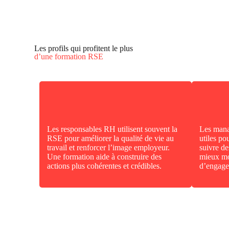
Les profils qui profitent le plus
d’une formation RSE
Les responsables RH utilisent souvent la
Les mana
RSE pour améliorer la qualité de vie au
utiles po
travail et renforcer l’image employeur.
suivre de
Une formation aide à construire des
mieux mob
actions plus cohérentes et crédibles.
d’engage