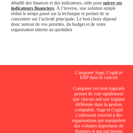
détaillé des finances et des indicateurs, utile pour
suivre ses
indicateurs financiers
. À l’inverse, une solution simple
réduit le temps passé sur la technique et permet de se
concentrer sur l’activité principale. Le bon choix dépend
donc surtout de vos priorités, du budget et de votre
organisation interne au quotidien
Comparer Sage, Cegid et
EBP dans le concret
Comparer ces trois logiciels
permet de voir rapidement
que chacun suit une logique
différente dans la gestion
comptable. Sage et Cegid
s’adressent souvent à des
organisations qui manipulent
des volumes importants de
données et qui ont besoin