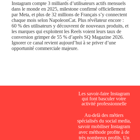
Instagram compte 3 milliards d’utilisateurs actifs mensuels
dans le monde en 2025, milestone confirmé officiellement
par Meta, et plus de 32 millions de Français s’y connectent
chaque mois selon NapoleonCat. Plus révélateur encore :
60 % des utilisateurs y découvrent de nouveaux produits, et
les marques qui exploitent les Reels voient leurs taux de
conversion grimper de 55 % d’après SQ Magazine 2026.
Ignorer ce canal revient aujourd’hui à se priver d’une
opportunité commerciale majeure.
Les savoir-faire Instagram
qui font basculer votre
activité professionnelle
Au-delà des métiers
spécialisés du social media,
savoir mobiliser Instagram
avec méthode profite à de
très nombreux profils. Un