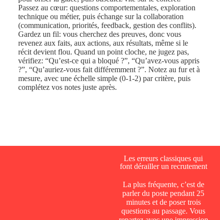
Passez au cœur: questions comportementales, exploration
technique ou métier, puis échange sur la collaboration
(communication, priorités, feedback, gestion des conflits).
Gardez un fil: vous cherchez des preuves, donc vous
revenez aux faits, aux actions, aux résultats, même si le
récit devient flou. Quand un point cloche, ne jugez pas,
vérifiez: “Qu’est-ce qui a bloqué ?”, “Qu’avez-vous appris
?”, “Qu’auriez-vous fait différemment ?”. Notez au fur et à
mesure, avec une échelle simple (0-1-2) par critère, puis
complétez vos notes juste après.
Les erreurs classiques qui
font dérailler un recrutement
La plus fréquente, c’est de
parler du poste pendant 25
minutes et de poser trois
questions au passage. Vous
repartez avec une impression