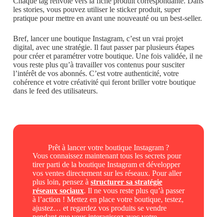
Chaque tag renvoie vers la fiche produit correspondante. Dans
les stories, vous pouvez utiliser le sticker produit, super
pratique pour mettre en avant une nouveauté ou un best-seller.
Bref, lancer une boutique Instagram, c’est un vrai projet
digital, avec une stratégie. Il faut passer par plusieurs étapes
pour créer et paramétrer votre boutique. Une fois validée, il ne
vous reste plus qu’à travailler vos contenus pour susciter
l’intérêt de vos abonnés. C’est votre authenticité, votre
cohérence et votre créativité qui feront briller votre boutique
dans le feed des utilisateurs.
Prêt à lancer votre boutique Instagram ?
Vous connaissez maintenant tous les secrets pour
tirer parti de la boutique Instagram et développer
vos ventes directement sur les réseaux. Pour aller
plus loin, pensez à
structurer sa stratégie
réseaux sociaux
. Il ne vous reste plus qu’à passer
à l’action ! Mettez en place votre boutique, testez,
ajustez… et regardez vos produits se vendre
pendant que vous interagissez avec votre