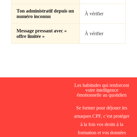
Ton administratif depuis un
À vérifier
numéro inconnu
Message pressant avec «
À vérifier
offre limitée »
Les habitudes qui renforcent
votre intelligence
émotionnelle au quotidien
Se former pour déjouer les
arnaques CPF, c’est protéger
à la fois vos droits à la
formation et vos données