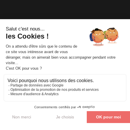
Mentions
légales
|
Accès
|
Confidentialité
|
C.G.V
|
Accessibilité en
situation de handicap
|
Délais d’accès
|
Règlement intérieur
|
FAQ
|
Contact
|
Blog
|
Quiz
|
Trouver une formation près de
chez moi
Parler de mon projet
Axio Formation © Tous droits réservés